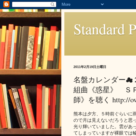
Standard P
2011年2月19日土曜日
名盤カレンダー☁
組曲《惑星》 Ｓ
師》を聴く http://ow
熊本は夕方、５時前ぐらいに
ので月は見えないだろうと思
光り輝いていました。雲があ
てしまっていますが裸眼では輪