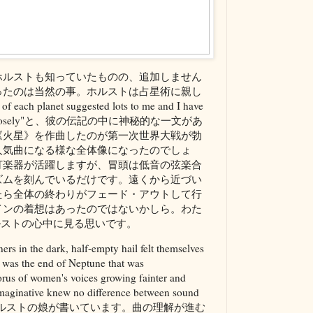
ホルストも知っていたものの、追加しません
ったのは当然の事。ホルストは占星術に親し
 each planet suggested lots to me and I have
 fairly closely"と、彼の伝記の中に神秘的な一文があ
《火星》を作曲したのが第一次世界大戦が勃
人気曲になる様な全体像になったのでしょ
打楽器が活躍しますが、冒頭は低音の弦楽合
ズムを刻んでいるだけです。遠くから近づい
たら全体の終わりがフェード・アウトして行
インの着想はあったのではないかしら。わた
ルストの心中に見る思いです。
ners in the dark, half-empty hail felt themselves
t was the end of Neptune that was
horus of women's voices growing fainter and
e imaginative knew no difference between sound
の様子をホルストの娘が書いています。曲の理解が進む