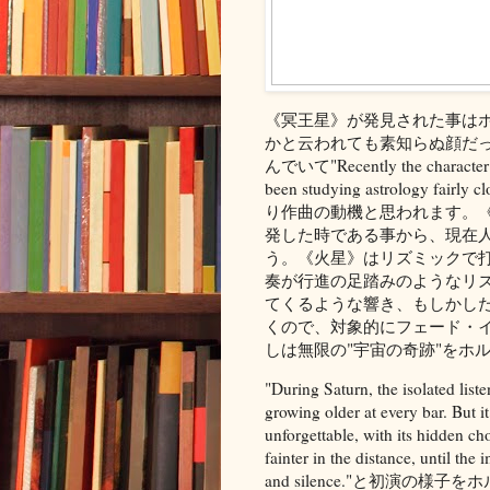
《冥王星》が発見された事は
かと云われても素知らぬ顔だ
んでいて"Recently the character of
been studying astrology
り作曲の動機と思われます。
発した時である事から、現在
う。《火星》はリズミックで
奏が行進の足踏みのようなリ
てくるような響き、もしかし
くので、対象的にフェード・
しは無限の"宇宙の奇跡"をホ
"During Saturn, the isolated liste
growing older at every bar. But i
unforgettable, with its hidden c
fainter in the distance, until th
and silence."と初演