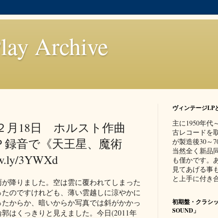
lay Archive
ヴィンテージLP
主に1950年
２月18日 ホルスト作曲
古レコードを
Ｐ録音で《天王星、魔術
が製造後30～
当然全く新品
.ly/3YWXd
も僅かです。
見てあげる事
と上手に付き合
雨が降りました。空は雲に覆われてしまった
ったのですけれども、薄い雲越しに涼やかに
ったからか、暗いからか写真では斜がかかっ
初期盤・クラシッ
SOUND」
郭はくっきりと見えました。今日(2011年