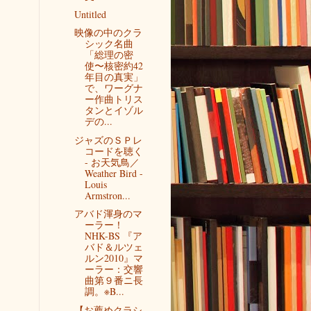
Untitled
映像の中のクラ
シック名曲
「総理の密
使〜核密約42
年目の真実」
で、ワーグナ
ー作曲トリス
タンとイゾル
デの...
ジャズのＳＰレ
コードを聴く
- お天気鳥／
Weather Bird -
Louis
Armstron...
アバド渾身のマ
ーラー！
NHK-BS 『ア
バド＆ルツェ
ルン2010』マ
ーラー：交響
曲第９番ニ長
調。※B...
【お薦めクラシ