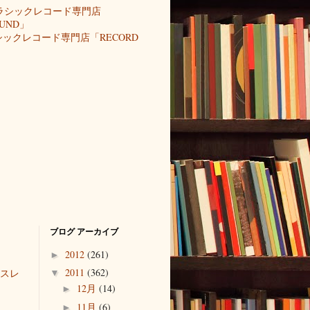
ックレコード専門店「RECORD
ブログ アーカイブ
2012
(261)
►
2011
(362)
スレ
▼
12月
(14)
►
11月
(6)
►