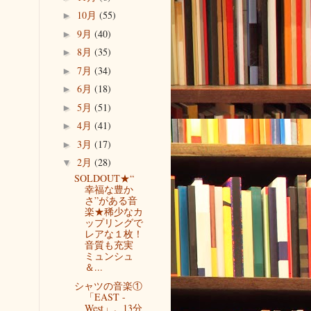
10月
(55)
►
9月
(40)
►
8月
(35)
►
7月
(34)
►
6月
(18)
►
5月
(51)
►
4月
(41)
►
3月
(17)
►
2月
(28)
▼
SOLDOUT★“
幸福な豊か
さ”がある音
楽★稀少なカ
ップリングで
レアな１枚！
音質も充実
ミュンシュ
＆...
シャツの音楽①
「EAST -
West」。13分