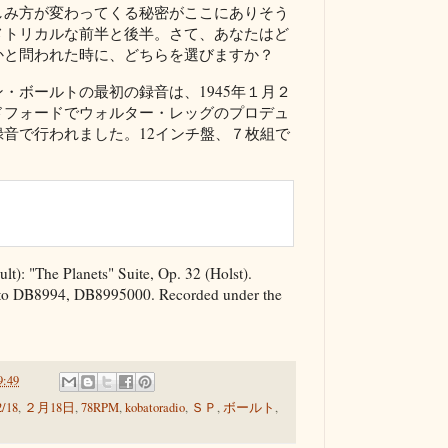
しみ方が変わってくる秘密がここにありそう
メトリカルな前半と後半。さて、あなたはど
かと問われた時に、どちらを選びますか？
・ボールトの最初の録音は、1945年１月２
ドフォードでウォルター・レッグのプロデュ
音で行われました。12インチ盤、７枚組で
t): "The Planets" Suite, Op. 32 (Holst).
to DB8994, DB8995000. Recorded under the
9:49
2/18
,
２月18日
,
78RPM
,
kobatoradio
,
ＳＰ
,
ボールト
,