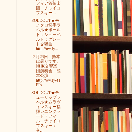
フィア管弦楽
団 チャイコ
フスキー...
SOLDOUT★モ
ノクロ切手ラ
ベル★ボール
ト：シューベ
ルト：グレー
ト交響曲
http://ow.ly...
２月23日、熊本
は曇りです。
NHK交響楽
団演奏会 熊
本公演
http://ow.ly/41
FIo
SOLDOUT★チ
ューリップラ
ベル★ムラヴ
ィンスキー指
揮レニングラ
ード・フィ
ル、チャイコ
フスキー：
交...