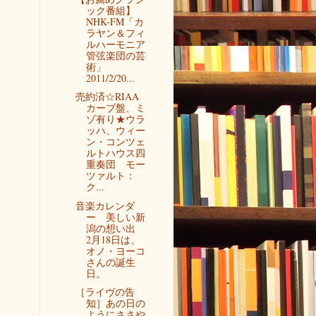
ック番組】
NHK-FM「カ
ラヤン＆フィ
ルハーモニア
管弦楽団の芸
術」
2011/2/20...
売約済☆RIAA
カーブ盤、ミ
ゾ有り★ウラ
ッハ、ウィー
ン・コンツェ
ルトハウス四
重奏団 モー
ツァルト：
ク...
音楽カレンダ
ー 美しい新
潟の想い出
2月18日は、
オノ・ヨーコ
さんの誕生
日。
［ライヴの告
知］あの日の
ようにささや