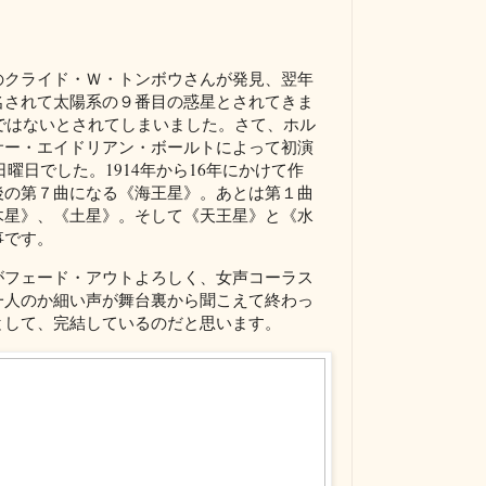
のクライド・Ｗ・トンボウさんが発見、翌年
名されて太陽系の９番目の惑星とされてきま
星ではないとされてしまいました。さて、ホル
サー・エイドリアン・ボールトによって初演
日曜日でした。1914年から16年にかけて作
後の第７曲になる《海王星》。あとは第１曲
木星》、《土星》。そして《天王星》と《水
事です。
がフェード・アウトよろしく、女声コーラス
一人のか細い声が舞台裏から聞こえて終わっ
として、完結しているのだと思います。