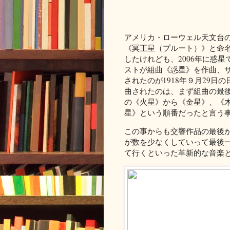
アメリカ・ローウェル天文台
《冥王星（プルート）》と命
したけれども、2006年に惑
ストが組曲《惑星》を作曲、
されたのが1918年９月29日の
曲されたのは、まず組曲の最
の《火星》から《金星》、《
星》という順番だったと言う
この事からも交響作品の最後
が数を少なくしていって最後
て行くといった革新的な音楽