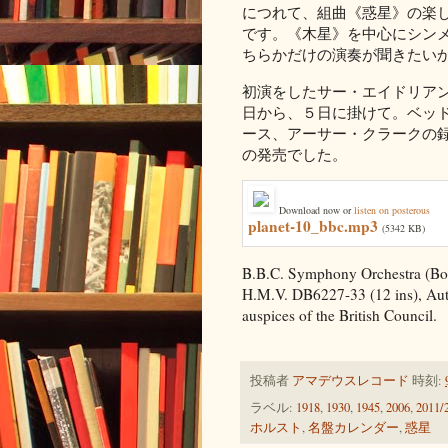
につれて、組曲《惑星》の楽
です。《木星》を中心にシン
ちらかだけの演奏が聞きたい
初演をしたサー・エイドリアン
日から、５日に掛けて。ベッ
ース、アーサー・クラークの録
の発売でした。
Download now or
listen on posterous
planet-10_bbc.mp3
(5342 KB)
B.B.C. Symphony Orchestra (Boul
H.M.V. DB6227-33 (12 ins), Au
auspices of the British Council.
投稿者
アマデウスレコード
時刻:
ラベル:
1918
,
1930
,
1945
,
2006
,
2011/
ホルスト
,
名盤カレンダー
,
惑星