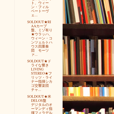
ト、ウィー
ン・フィル
ベートーヴ
ェ...
SOLDOUT★RI
AAカーブ
盤、ミゾ有り
★ウラッハ、
ウィーン・コ
ンツェルトハ
ウス四重奏
団 モーツ
ァ...
SOLDOUT★ド
ライな響き
LIVING
STEREO★フ
リッツ・ライ
ナー指揮シカ
ゴ交響楽団
チャ...
SOLDOUT★米
DELOS盤
デジタルのオ
ーマンディ指
揮フィラデル