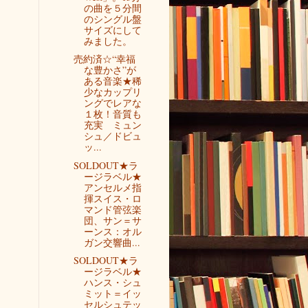
の曲を５分間
のシングル盤
サイズにして
みました。
売約済☆“幸福
な豊かさ”が
ある音楽★稀
少なカップリ
ングでレアな
１枚！音質も
充実 ミュン
シュ／ドビュ
ッ...
SOLDOUT★ラ
ージラベル★
アンセルメ指
揮スイス・ロ
マンド管弦楽
団、サン＝サ
ーンス：オル
ガン交響曲...
SOLDOUT★ラ
ージラベル★
ハンス・シュ
ミット＝イッ
セルシュテッ