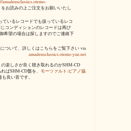
://amadeusclassics.otemo-
をお読みの上ご注文をお願いいたし
成っているレコードでも扱っているレコ
同じコンディションのレコードは再び
御希望の場合は探しますのでご連絡下
について、詳しくはこちらをご覧下さい via
amadeusclassics.otemo-yan.net
の楽しさが良く聴き取れるのがSHM-CD
ればSHM-CD盤を、
モーツァルト:ピアノ協
盤も良い音です。