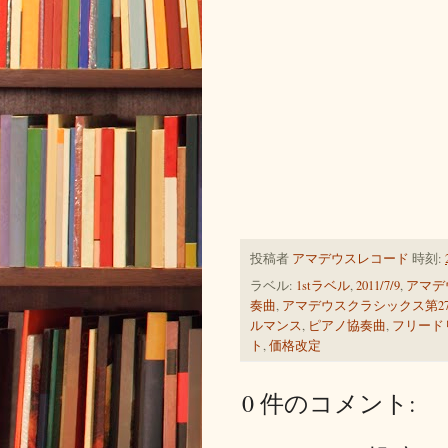
投稿者
アマデウスレコード
時刻:
ラベル:
1stラベル
,
2011/7/9
,
アマデ
奏曲
,
アマデウスクラシックス第2
ルマンス
,
ピアノ協奏曲
,
フリード
ト
,
価格改定
0 件のコメント: