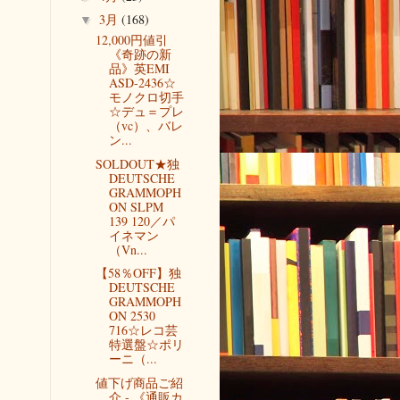
3月
(168)
▼
12,000円値引
《奇跡の新
品》英EMI
ASD-2436☆
モノクロ切手
☆デュ＝プレ
（vc）、バレ
ン...
SOLDOUT★独
DEUTSCHE
GRAMMOPH
ON SLPM
139 120／パ
イネマン
（Vn...
【58％OFF】独
DEUTSCHE
GRAMMOPH
ON 2530
716☆レコ芸
特選盤☆ポリ
ーニ（...
値下げ商品ご紹
介 - 《通販カ