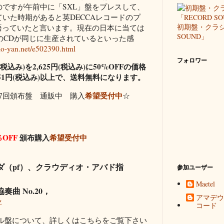
のですが午前中に「SXL」盤をプレスして、
ていた時期があると英DECCAレコードのプ
初期盤・クラシ
語っていたと言います。現在の日本に当ては
SOUND」
00円のCDが同じに生産されているといった感
mo-yan.net/e502390.html
フォロワー
税込み)を2,625円(税込み)に50%OFFの価格
51円(税込み)以上で、送料無料になります。
希望受付中
7回頒布盤 通販中 購入
☆
OFF
頒布購入
希望受付中
ダ（pf）、クラウディオ・アバド指
参加ユーザー
Maetel
曲 No.20，
アマデウ
Z
コード
ル盤について、詳しくはこちらをご覧下さい