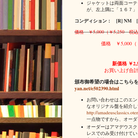
ジャケットは両面コーテ
が、左上隅に「１６７」
コンディション： [R] NM [J
価格 ￥5,000（￥5,250
価格 ￥5,000
新価格 ￥2,
お買い上げ合計
頒布御希望の場合はこちら
yan.net/e502390.html
お問い合わせはこのエン
なオリジナル盤を紹介し
http://amadeusclassics.ote
一点物ですから、オーダ
オーダーはアマデウスク
レスでのみ受け付けてい