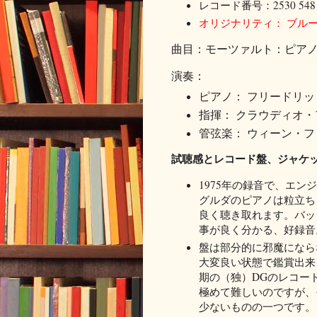
レコード番号：2530 548
オリジナリティ： ブルー
曲目：モーツァルト：ピアノ協奏曲
演奏：
ピアノ： フリードリ
指揮： クラウディオ・
管弦楽：
ウィーン・フ
試聴感とレコード盤、ジャケ
1975年の録音で、エ
グルダのピアノは粒立ち
良く聴き取れます。バッ
事が良く分かる、好録音
盤は部分的に邪魔になら
大変良い状態で鑑賞出来
期の（独）DGのレコー
極めて難しいのですが、
少ないものの一つです。