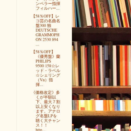
ンペラー指揮
フィルハー...
【58％OFF】レ
コ芸の名曲名
盤300 独
DEUTSCHE
GRAMMOPH
ON 2530 894
...
【58％OFF】
《優秀盤》蘭
PHILIPS
9500 158☆レ
ッド・ラベル
☆シェリング
（Vn）指
揮...
《価格改定》多
くが半額以
下、最大７割
以上安くなり
ます。アナロ
グ名盤LPを
聴く大チャン
ス！！
http...