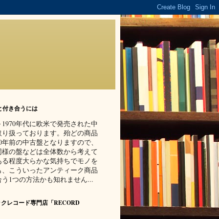
と付き合うには
代～1970年代に欧米で発売された中
取り扱っております。殆どの商品
70年前の中古盤となりますので、
同様の盤などは全体数から考えて
ある程度大らかな気持ちでモノを
も、こういったアンティーク商品
う1つの方法かも知れません...
クレコード専門店「RECORD