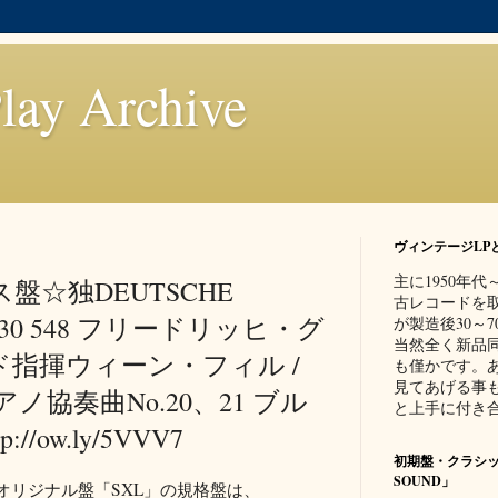
lay Archive
ヴィンテージLP
主に1950年
盤☆独DEUTSCHE
古レコードを
2530 548 フリードリッヒ・グ
が製造後30～
当然全く新品
ド指揮ウィーン・フィル /
も僅かです。
見てあげる事
協奏曲No.20、21 ブル
と上手に付き合
/ow.ly/5VVV7
初期盤・クラシッ
SOUND」
のオリジナル盤「SXL」の規格盤は、