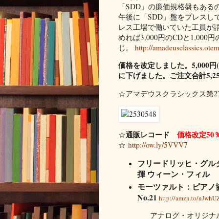
「SDD」の廉価規格盤もある
午後に「SDD」盤をプレスし
レス工場で働いていた工員が
めれば3,000円のCDと1,0
じ。
http://amadeusclassics.ote
価格を改定しました。5,000円(
に下げました。ご注文合計5,2
☆アマデウスクラシックス第2
通販レコード
価格改定50％
☆
☆
http://ow.ly/5VVV7
フリードリッヒ・グル
揮 ウィーン・フィル
モーツァルト：ピアノ協奏
No.21
http://amzn.to/nJwhU
アナログ・オリジナ