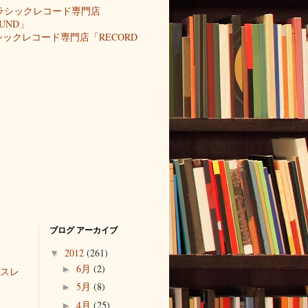
ックレコード専門店「RECORD
ブログ アーカイブ
2012
(261)
▼
6月
(2)
►
スレ
5月
(8)
►
4月
(25)
►