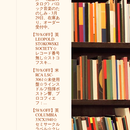
タログ》バロ
ック音楽のた
のしみ - 3月
29日、在庫あ
り。オーダー
受付中。
【70％OFF】英
LEOPOLD
STOKOWSKI
SOCIETY☆
レコード番号
無し☆ストコ
フスキ...
【70％OFF】米
RCA LSC-
3061☆未使用
盤☆ラインス
ドルフ指揮ボ
ストン響、プ
ロコフィエ
フ：...
【58％OFF】英
COLUMBIA
33CX1940☆
セミサークル
ラベル☆クレ