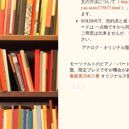
文の方法について（
http
yan.net/e275873.html
）」
ます。
SOLDOUT、売約済と
ードは 一点物ですから
ご用意は出来ませんが、
さい。
アナログ・オリジナル盤
モーツァルトのピアノ・パート
盤。限定プレスですが機会があ
奏曲第20&21番
オリジナルス