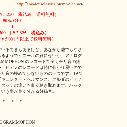
http://amadeusclassics.otemo-yan.net/
（￥5,250 税込み、送料無料）
50% OFF
⬇
500
（￥2,625 税込み）
￥5,001円以上で送料無料）
ている向きもあるけど、あながち嘘でもなさ
あるようでビニールの質にせいか、アナログ
GRAMMOPHON のレコードで全くチリ音の無
い。ピアノのレコードは特に分かり易いので
リ音の極めて少ないものの一つです。1975
匠ギュンター・ヘルマンス。グルダのピアノ
でタッチの違いも良く聴き取れます。バック
という事が良く分かる好録音。
＊ ＊ ＊
 GRAMMOPHON