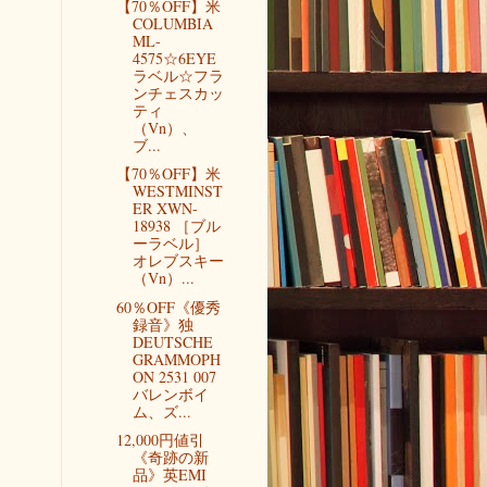
【70％OFF】米
COLUMBIA
ML-
4575☆6EYE
ラベル☆フラ
ンチェスカッ
ティ
（Vn）、
ブ...
【70％OFF】米
WESTMINST
ER XWN-
18938 ［ブル
ーラベル］
オレブスキー
（Vn）...
60％OFF《優秀
録音》独
DEUTSCHE
GRAMMOPH
ON 2531 007
バレンボイ
ム、ズ...
12,000円値引
《奇跡の新
品》英EMI