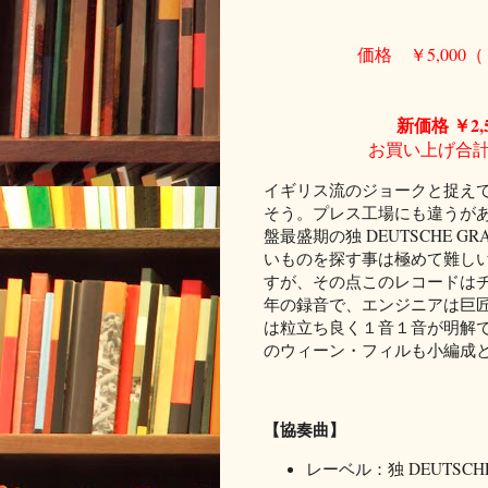
価格 ￥5,000
新価格 ￥2,
お買い上げ合計
イギリス流のジョークと捉え
そう。プレス工場にも違うが
盤最盛期の独 DEUTSCHE 
いものを探す事は極めて難し
すが、その点このレコードはチ
年の録音で、エンジニアは巨
は粒立ち良く１音１音が明解
のウィーン・フィルも小編成
【協奏曲】
レーベル：独 DEUTSCHE