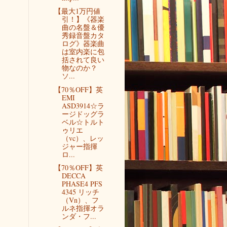
【最大1万円値
引！】《器楽
曲の名盤＆優
秀録音盤カタ
ログ》器楽曲
は室内楽に包
括されて良い
物なのか？
ソ...
【70％OFF】英
EMI
ASD3914☆ラ
ージドッグラ
ベル☆トルト
ゥリエ
（vc）、レッ
ジャー指揮
ロ...
【70％OFF】英
DECCA
PHASE4 PFS
4345 リッチ
（Vn）、フ
ルネ指揮オラ
ンダ・フ...