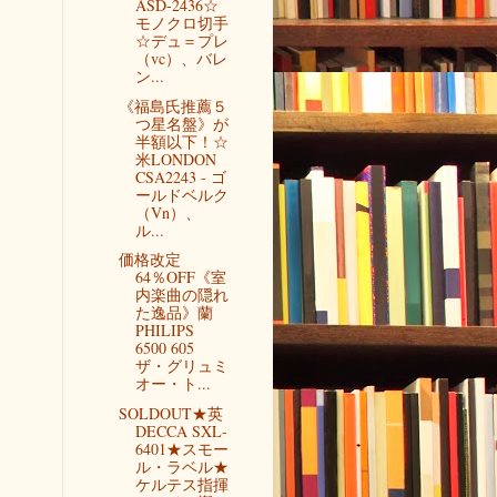
ASD-2436☆
モノクロ切手
☆デュ＝プレ
（vc）、バレ
ン...
《福島氏推薦５
つ星名盤》が
半額以下！☆
米LONDON
CSA2243 - ゴ
ールドベルク
（Vn）、
ル...
価格改定
64％OFF《室
内楽曲の隠れ
た逸品》蘭
PHILIPS
6500 605
ザ・グリュミ
オー・ト...
SOLDOUT★英
DECCA SXL-
6401★スモー
ル・ラベル★
ケルテス指揮